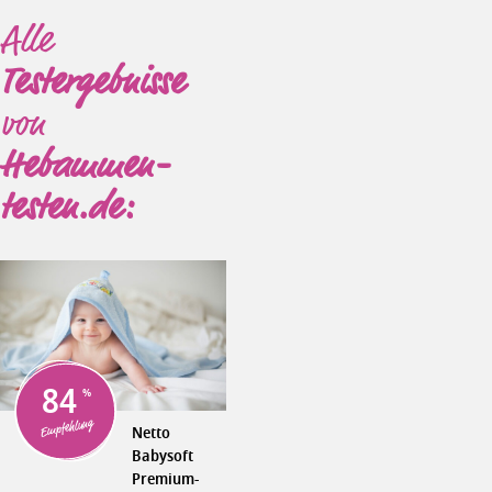
Alle
Testergebnisse
von
Hebammen-
testen.de:
84
Empfehlung
Netto
Babysoft
Premium-