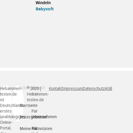
Windeln
Babysoft
Schnellzugriff
Über
©
Hebammen-
2025 |
Kontakt
Impressum
Datenschutz
AGB
uns
testen.de
Hebammen-
ist
testen.de
Deutschlands
Startseite
erstes
Für
unabhängiges
Unternehmen
Testergebnisse
Online-
Portal,
Für
Meine Aktivitäten