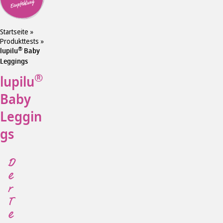
Empfehlung
Startseite
»
Produkttests
»
®
lupilu
Baby
Leggings
®
lupilu
Baby
Leggin
gs
D
e
r
T
e