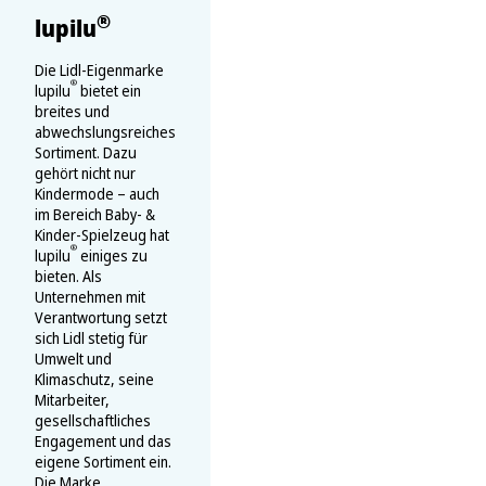
®
lupilu
Die Lidl-Eigenmarke
®
lupilu
bietet ein
breites und
abwechslungsreiches
Sortiment. Dazu
gehört nicht nur
Kindermode – auch
im Bereich Baby- &
Kinder-Spielzeug hat
®
lupilu
einiges zu
bieten. Als
Unternehmen mit
Verantwortung setzt
sich Lidl stetig für
Umwelt und
Klimaschutz, seine
Mitarbeiter,
gesellschaftliches
Engagement und das
eigene Sortiment ein.
Die Marke