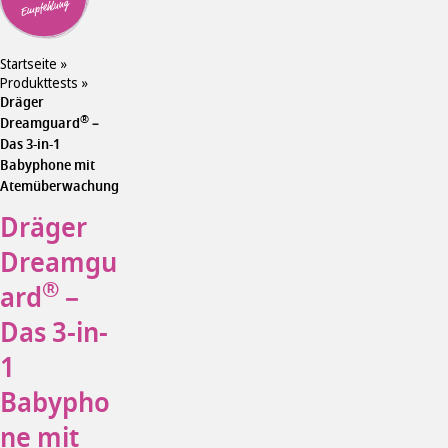
Empfehlung
Startseite
»
Produkttests
»
Dräger
®
Dreamguard
–
Das 3-in-1
Babyphone mit
Atemüberwachung
Dräger
Dreamgu
®
ard
–
Das 3-in-
1
Babypho
ne mit