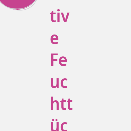
tiv
e
Fe
uc
htt
üc