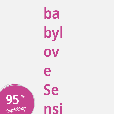
ba
byl
ov
e
Se
95
nsi
Empfehlung