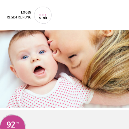
LOGIN
REGISTRIERUNG
MENÜ
92