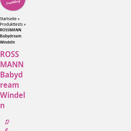
Empfehlung
Startseite
»
Produkttests
»
ROSSMANN
Babydream
Windeln
ROSS
MANN
Babyd
ream
Windel
n
D
e