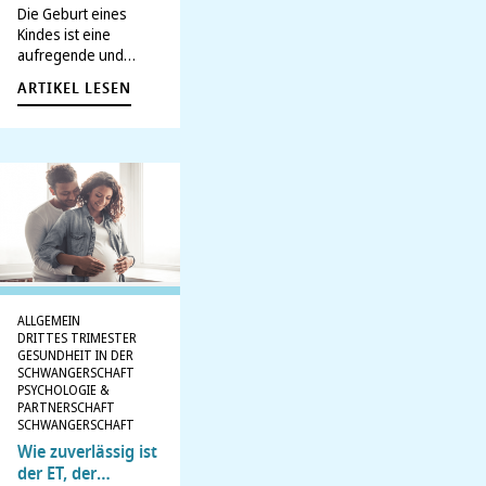
den
Die Geburt eines
Geburtsprozess
Kindes ist eine
vorbereitet
aufregende und
emotionale Zeit. Doch
ARTIKEL LESEN
bevor es soweit ist,
durchlaufen
werdende Mütter
verschiedene
Wehenarten vor der
Geburt, die oft für
Verwirrung sorgen
können. Um besser
auf die Geburt
vorbereitet zu sein, ist
es wichtig,…
ALLGEMEIN
DRITTES TRIMESTER
GESUNDHEIT IN DER
SCHWANGERSCHAFT
PSYCHOLOGIE &
PARTNERSCHAFT
SCHWANGERSCHAFT
Wie zuverlässig ist
der ET, der