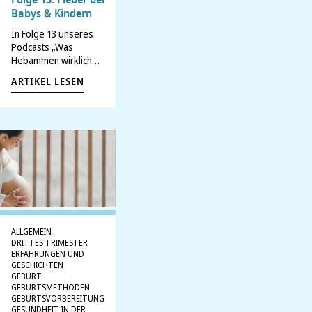
Folge 13: Fieber bei
Babys & Kindern
In Folge 13 unseres
Podcasts „Was
Hebammen wirklich
denken“ spricht
ARTIKEL LESEN
Catherine mit
Hebamme Franzi
(@hebammenkoffer)
über Fieber bei Babys
und Kindern.
Gemeinsam sprechen
sie über alles, was
werdende Eltern zu
dem Thema wissen
sollten. In der
Folgenbeschreibung
ALLGEMEIN
und den Shownotes…
DRITTES TRIMESTER
ERFAHRUNGEN UND
GESCHICHTEN
GEBURT
GEBURTSMETHODEN
GEBURTSVORBEREITUNG
GESUNDHEIT IN DER