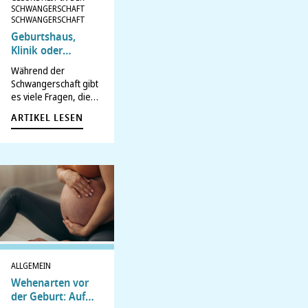
SCHWANGERSCHAFT
SCHWANGERSCHAFT
Geburtshaus,
Klinik oder
Zuhause? [MIT
Während der
FRAGENBOGEN]
Schwangerschaft gibt
es viele Fragen, die
werdende Mütter
ARTIKEL LESEN
beschäftigen – und
eine davon ist die
richtige Schlafposition.
Besonders in den
späteren Stadien wird
oft vor der
Rückenlage gewarnt,
da diese
gesundheitliche
Risiken bergen kann.
Doch was steckt
ALLGEMEIN
genau…
Wehenarten vor
der Geburt: Auf