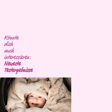
Könnte
dich
auch
interessieren:
Neueste
Testergebnisse