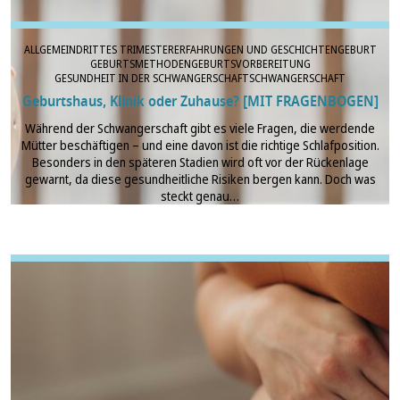
ALLGEMEIN
DRITTES TRIMESTER
ERFAHRUNGEN UND GESCHICHTEN
GEBURT
GEBURTSMETHODEN
GEBURTSVORBEREITUNG
GESUNDHEIT IN DER SCHWANGERSCHAFT
SCHWANGERSCHAFT
Geburtshaus, Klinik oder Zuhause? [MIT FRAGENBOGEN]
Während der Schwangerschaft gibt es viele Fragen, die werdende
Mütter beschäftigen – und eine davon ist die richtige Schlafposition.
Besonders in den späteren Stadien wird oft vor der Rückenlage
gewarnt, da diese gesundheitliche Risiken bergen kann. Doch was
steckt genau…