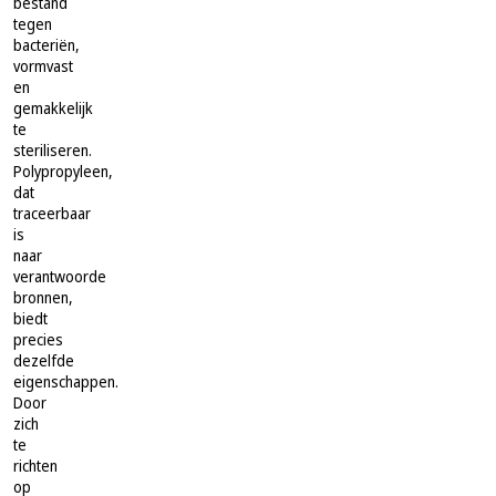
bestand
tegen
bacteriën,
vormvast
en
gemakkelijk
te
steriliseren.
Polypropyleen,
dat
traceerbaar
is
naar
verantwoorde
bronnen,
biedt
precies
dezelfde
eigenschappen.
Door
zich
te
richten
op