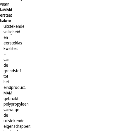
van
van
tanden
MAM
en
staat
kaken.
voor
uitstekende
veiligheid
en
eersteklas
kwaliteit
–
van
de
grondstof
tot
het
eindproduct.
MAM
gebruikt
polypropyleen
vanwege
de
uitstekende
eigenschappen: