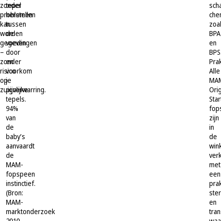
zonder
tepel
sch
problemen
herstellen
che
kan
tussen
zoa
worden
de
BPA
gegeven
voedingen
en
–
door
BPS
zonder
en
Prak
risico
voorkom
Alle
op
je
MA
zuigverwarring.
pijnlijke
Orig
tepels.
Star
94%
fop
van
zijn
de
in
baby’s
de
aanvaardt
win
de
verk
MAM-
met
fopspeen
een
instinctief.
pra
(Bron:
ster
MAM-
en
marktonderzoek
tra
2010-
waa