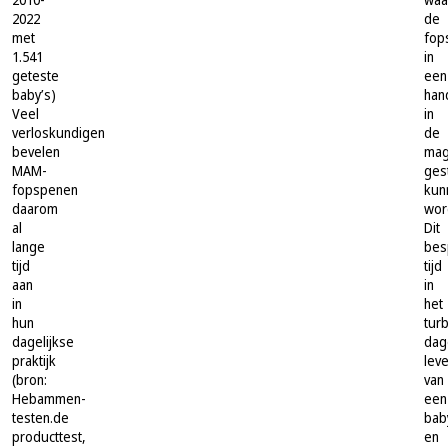
2022
de
met
fop
1.541
in
geteste
een
baby’s)
han
Veel
in
verloskundigen
de
bevelen
mag
MAM-
ges
fopspenen
kun
daarom
wor
al
Dit
lange
bes
tijd
tijd
aan
in
in
het
hun
tur
dagelijkse
dag
praktijk
lev
(bron:
van
Hebammen-
een
testen.de
bab
producttest,
en