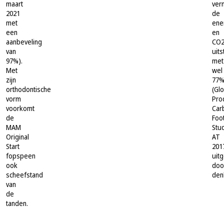
maart
ver
2021
de
met
ene
een
en
aanbeveling
CO2
van
uits
97%)
.
met
Met
wel
zijn
77
orthodontische
(Glo
vorm
Pro
voorkomt
Car
de
Foot
MAM
Stu
Original
AT
Start
201
fopspeen
uit
ook
doo
scheefstand
denk
van
de
tanden.