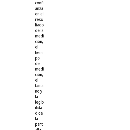
confi
anza
en el
resu
ltado
de la
medi
ción,
el
tiem
po
de
medi
ción,
el
tama
ño y
la
legib
ilida
d de
la
pant
alla,