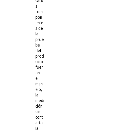
Otro
s
com
pon
ente
s de
la
prue
ba
del
prod
ucto
fuer
on:
el
man
ejo,
la
medi
ción
sin
cont
acto,
la