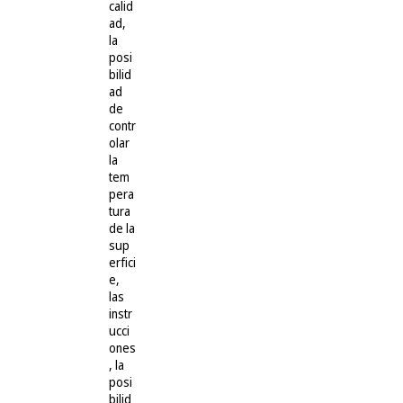
calid
ad,
la
posi
bilid
ad
de
contr
olar
la
tem
pera
tura
de la
sup
erfici
e,
las
instr
ucci
ones
, la
posi
bilid