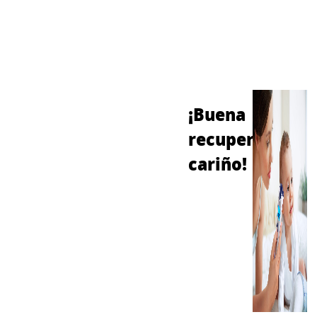
¡Buena
recuperación,
cariño!