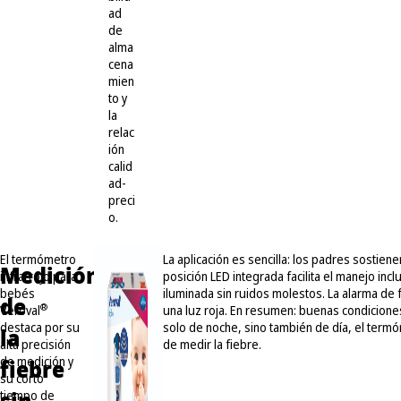
ad
de
alma
cena
mien
to y
la
relac
ión
calid
ad-
preci
o.
El termómetro
La aplicación es sencilla: los padres sostienen
Medición
infrarrojo para
posición LED integrada facilita el manejo in
bebés
iluminada sin ruidos molestos. La alarma de 
de
®
Veroval
una luz roja. En resumen: buenas condiciones
destaca por su
solo de noche, sino también de día, el term
la
alta precisión
de medir la fiebre.
fiebre
de medición y
su corto
tiempo de