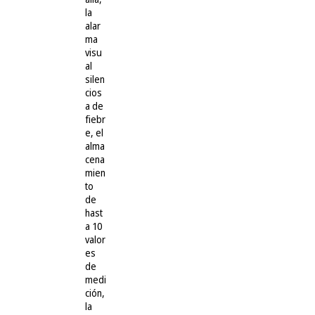
la
alar
ma
visu
al
silen
cios
a de
fiebr
e, el
alma
cena
mien
to
de
hast
a 10
valor
es
de
medi
ción,
la