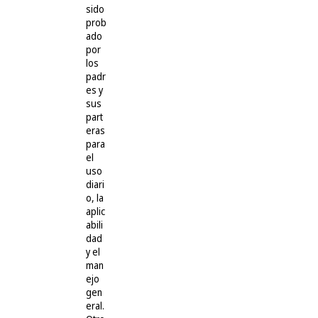
sido
prob
ado
por
los
padr
es y
sus
part
eras
para
el
uso
diari
o, la
aplic
abili
dad
y el
man
ejo
gen
eral.