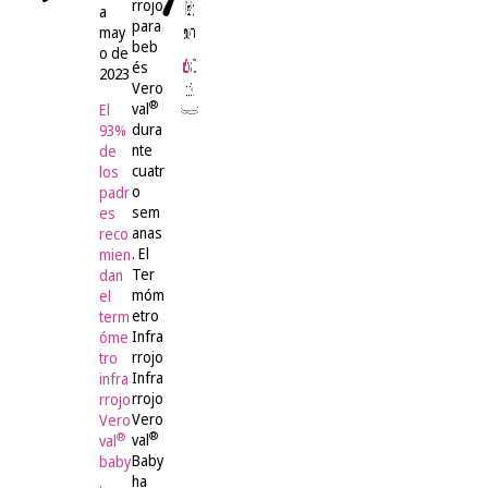
rrojo
a
para
may
beb
o de
és
2023
Vero
®
val
El
dura
93%
nte
de
cuatr
los
o
padr
sem
es
anas
reco
. El
mien
Ter
dan
móm
el
etro
term
Infra
óme
rrojo
tro
Infra
infra
rrojo
rrojo
Vero
Vero
®
®
val
val
Baby
baby
ha
.