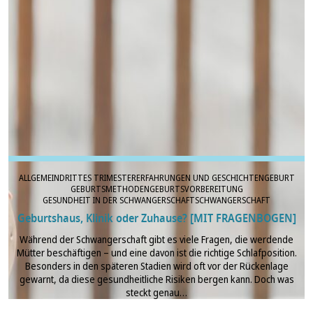
ALLGEMEIN
DRITTES TRIMESTER
ERFAHRUNGEN UND GESCHICHTEN
GEBURT
GEBURTSMETHODEN
GEBURTSVORBEREITUNG
GESUNDHEIT IN DER SCHWANGERSCHAFT
SCHWANGERSCHAFT
Geburtshaus, Klinik oder Zuhause? [MIT FRAGENBOGEN]
Während der Schwangerschaft gibt es viele Fragen, die werdende
Mütter beschäftigen – und eine davon ist die richtige Schlafposition.
Besonders in den späteren Stadien wird oft vor der Rückenlage
gewarnt, da diese gesundheitliche Risiken bergen kann. Doch was
steckt genau…