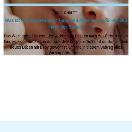
WOCHENBETT
Was ist das Wochenbett? Tipps und Must-Haves für die Zeit
nach der Geburt
Das Wochenbett ist eine der wichtigsten Phasen nach der Geburt eines
Kindes. Es ist die Zeit, in der sich dein Körper erholt und du dich an dein
neues Leben mit Baby gewöhnst. Erfahre in diesem Beitrag alles
Wichtige über das…