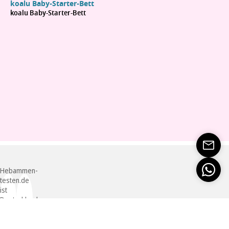
koalu Baby-Starter-Bett
koalu Baby-Starter-Bett
Hebammen-
testen.de
ist
Deutschlands
erstes
unabhängiges
Online-