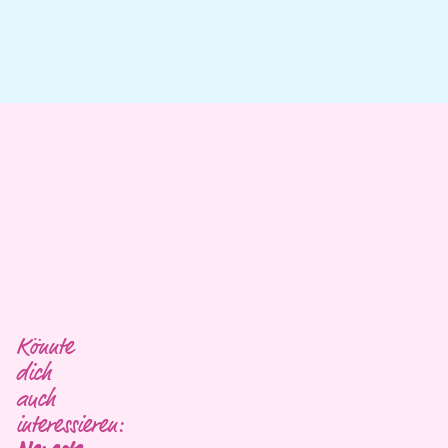
Könnte
dich
auch
interessieren: