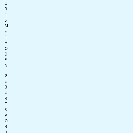
U
R
T
S
M
E
T
H
O
D
E
N
G
E
B
U
R
T
S
V
O
R
B