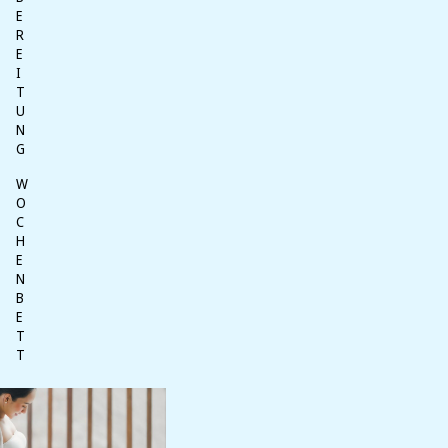
E
R
E
I
T
U
N
G
W
O
C
H
E
N
B
E
T
T