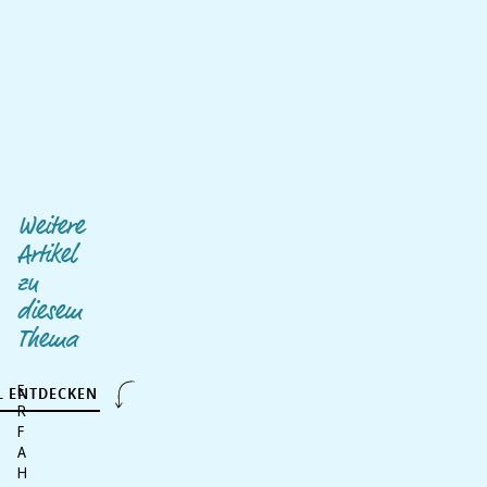
Weitere
Artikel
zu
diesem
Thema
E
L ENTDECKEN
R
F
A
H