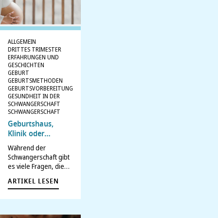
ALLGEMEIN
DRITTES TRIMESTER
ERFAHRUNGEN UND
GESCHICHTEN
GEBURT
GEBURTSMETHODEN
GEBURTSVORBEREITUNG
GESUNDHEIT IN DER
SCHWANGERSCHAFT
SCHWANGERSCHAFT
Geburtshaus,
Klinik oder
Zuhause? [MIT
Während der
FRAGENBOGEN]
Schwangerschaft gibt
es viele Fragen, die
werdende Mütter
ARTIKEL LESEN
beschäftigen – und
eine davon ist die
richtige Schlafposition.
Besonders in den