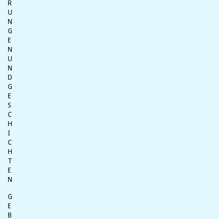
R
U
N
G
E
N
U
N
D
G
E
S
C
H
I
C
H
T
E
N
G
E
B