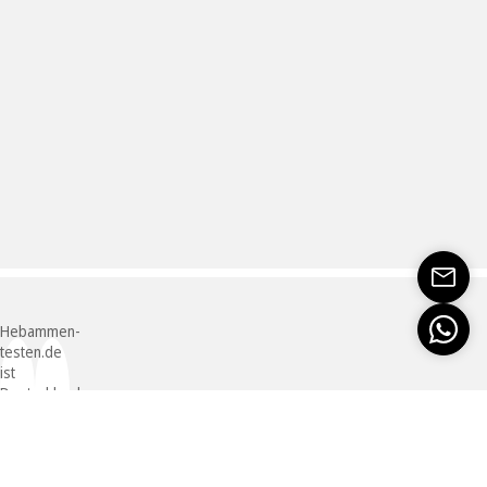
Hebammen-
testen.de
ist
Deutschlands
erstes
unabhängiges
Online-
Portal,