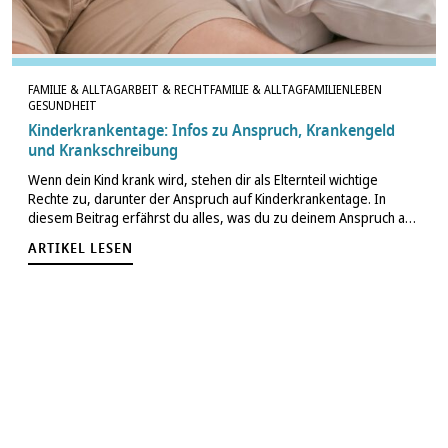
FAMILIE & ALLTAG
ARBEIT & RECHT
FAMILIE & ALLTAG
FAMILIENLEBEN
GESUNDHEIT
Kinderkrankentage: Infos zu Anspruch, Krankengeld
und Krankschreibung
Wenn dein Kind krank wird, stehen dir als Elternteil wichtige
Rechte zu, darunter der Anspruch auf Kinderkrankentage. In
diesem Beitrag erfährst du alles, was du zu deinem Anspruch auf
Kinderkrankentage und den damit verbundenen Regelungen
ARTIKEL LESEN
wissen musst, um gut vorbereitet…