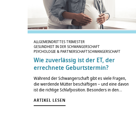
ALLGEMEIN
DRITTES TRIMESTER
GESUNDHEIT IN DER SCHWANGERSCHAFT
PSYCHOLOGIE & PARTNERSCHAFT
SCHWANGERSCHAFT
Wie zuverlässig ist der ET, der
errechnete Geburtstermin?
Während der Schwangerschaft gibt es viele Fragen,
die werdende Mütter beschäftigen – und eine davon
ist die richtige Schlafposition. Besonders in den
späteren Stadien wird oft vor der Rückenlage
ARTIKEL LESEN
gewarnt, da diese gesundheitliche Risiken bergen
kann. Doch was steckt genau…